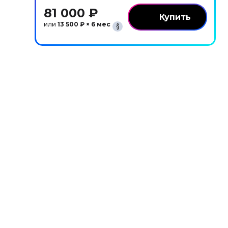
81 000 ₽
или
13 500 ₽ × 6 мес