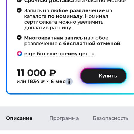
Срочная доставка
за 3 часа по Москве
Запись на
любое развлечение
из
каталога
по номиналу
. Номинал
сертификата можно увеличить,
доплатив разницу.
Многократная запись
на любое
развлечение
с бесплатной отменой
.
еще больше преимуществ
11 000 ₽
или
1834 ₽ × 6 мес
Описание
Программа
Безопасность