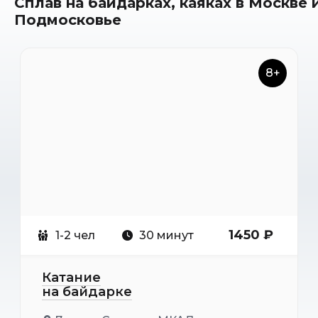
Сплав на байдарках, каяках в Москве 
Подмосковье
8+
1450 ₽
1-2 чел
30 минут
Катание
на байдарке