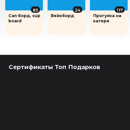
85
24
117
Сап борд, sup
Вейкборд
Прогулка на
board
катере
Сертификаты Топ Подарков