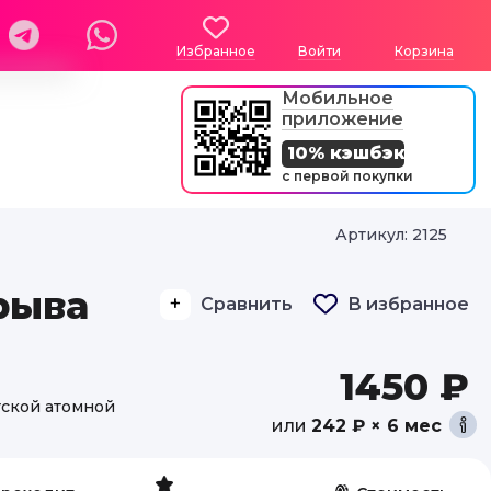
Избранное
Войти
Корзина
Мобильное
приложение
10% кэшбэк
с первой покупки
Артикул: 2125
рыва
Сравнить
В избранное
1450 ₽
тской атомной
или
242 ₽ × 6 мес