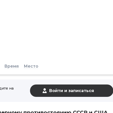
Время
Место
дите на
ядерному противостоянию СССР и США,