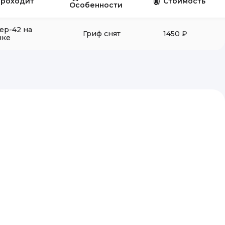
проходит
Стоимость
Особенности
ер-42 на
Гриф снят
1450 ₽
нке