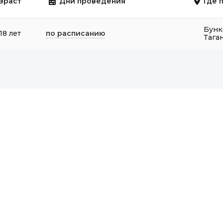
зраст
Дни проведения
Где 
Бунк
18 лет
по расписанию
Тага