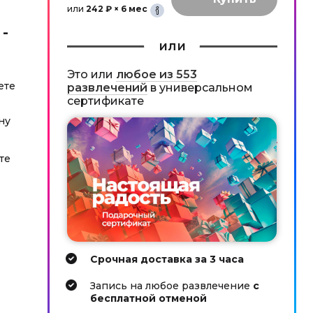
или
242 ₽ × 6 мес
-
или
Это или
любое из 553
ете
развлечений
в универсальном
сертификате
ну
те
Срочная доставка за 3 часа
Запись на любое развлечение
с
бесплатной отменой