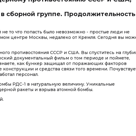
 в сборной группе. Продолжительность 
й не то что попасть было невозможно - простые люди не
самом центре Москвы, недалеко от Кремля. Сегодня вы мож
ого противостояния СССР и США. Вы спуститесь на глуби
орский документальный фильм о том периоде и поймете,
Узнаете, как бункер защищал от поражающих факторов
конструкции и средства связи того времени. Почувствуе
аботал персонал.
омбы РДС-1 в натуральную величину. Уникальные
ерной ракеты и взрыва атомной бомбы.
й.