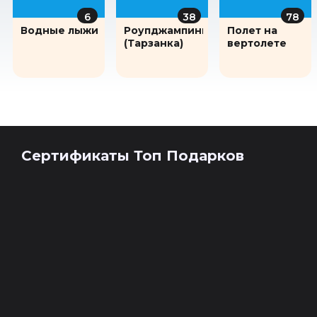
6
38
78
Водные лыжи
Роупджампинг
Полет на
(Тарзанка)
вертолете
Сертификаты Топ Подарков