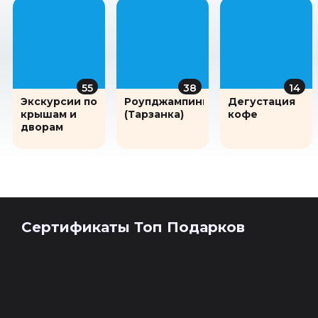
55
38
14
Экскурсии по
Роупджампинг
Дегустация
крышам и
(Тарзанка)
кофе
дворам
Сертификаты Топ Подарков