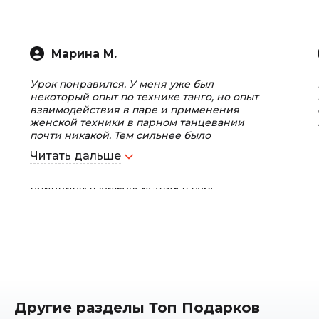
Марина М.
Урок понравился. У меня уже был
некоторый опыт по технике танго, но опыт
взаимодействия в паре и применения
женской техники в парном танцевании
почти никакой. Тем сильнее было
впечатление от урока. Особое спасибо
Читать дальше
преподавателю Евгению. Он был очень
внимательный, отлично объяснил
принципы взаимодействия в паре,
отработал каждый элемент по отдельности и
в заключительной части урока удалось
станцевать импровизацию из всех
изученных элементов ) Удовольствие от
урока можно сравнить с радостью от
полученного подарка, о котором вы долго
мечтали ) Даже если вы ни разу не
пробовали танцевать танго и вообще не
чувствуете (как вам кажется) склонности к
Другие разделы Топ Подарков
танцам, обязательно попробуйте это