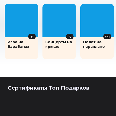
развлечение. Вы не только не пожалеете, но
и откроете для себя новый интересный вид
увлечения, с которым захочется
познакомиться поближе и поподробнее )))
8
3
59
Игра на
Концерты на
Полет на
барабанах
крыше
параплане
Сертификаты Топ Подарков