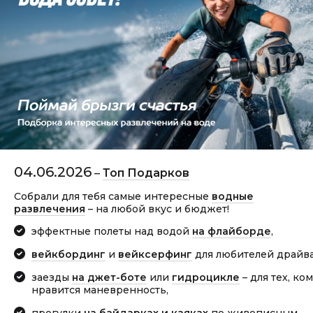
04.06.2026
–
Топ Подарков
Собрали для тебя самые интересные
водные
развлечения
– на любой вкус и бюджет!
эффектные полеты над водой
на
флайборде
,
вейкбординг
и
вейксерфинг
для любителей драйва
заезды
на джет-боте
или
гидроцикле
– для тех, ко
нравится маневренность,