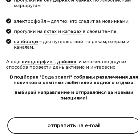
прогулки
на байдарках и каяках
по живописным
маршрутам,
электрофойл
– для тех, кто следит за новинками,
прогулки на
яхтах
и
катерах
в своем темпе,
сапборды
– для путешествий по рекам, озерам и
каналам.
А еще
виндсерфинг
,
дайвинг
и множество других
способов провести день активно и интересно.
В подборке
"Вода зовет!"
собраны развлечения для
новичков и опытных любителей водного отдыха.
Выбирай направление и отправляйся за новыми
эмоциями!