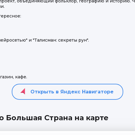
 проект, объединяющий фольклор, географию и историю. 
и.
тересное:
ейросетью" и "Талисман: секреты рун".
азин, кафе.
 Большая Страна на карте