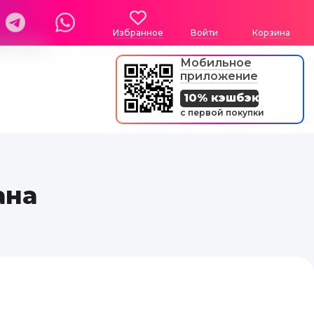
Избранное
Войти
Корзина
Мобильное
приложение
10% кэшбэк
с первой покупки
ана