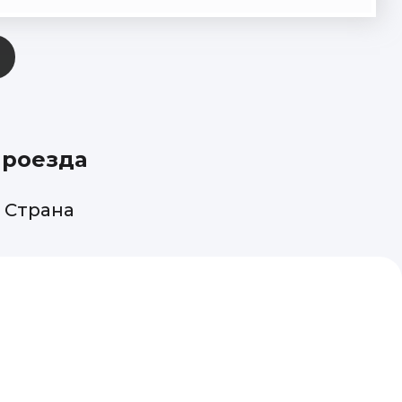
проезда
я Страна