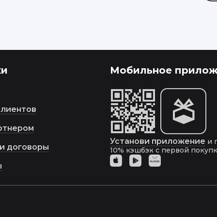
ки
Мобильное прилож
клиентов
ртнером
Установи приложение
и 
и договоры
10%
кэшбэк с первой покупк
ы