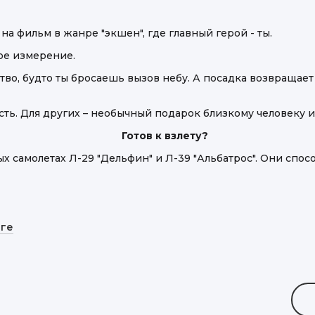
а фильм в жанре "экшен", где главный герой - ты.
ое измерение.
вство, будто ты бросаешь вызов небу. А посадка возвращ
сть. Для других – необычный подарок близкому человеку 
Готов к взлету?
самолетах Л-29 "Дельфин" и Л-39 "Альбатрос". Они спосо
рге