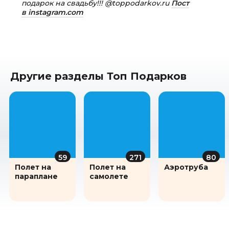
подарок на свадьбу!!! @toppodarkov.ru
Пост
в instagram.com
Другие разделы Топ Подарков
59
271
80
Полет на
Полет на
Аэротруба
параплане
самолете