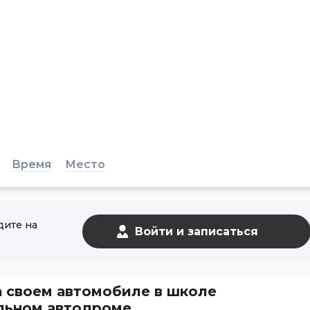
Время
Место
дите на
а своем автомобиле в школе
иальном автодроме