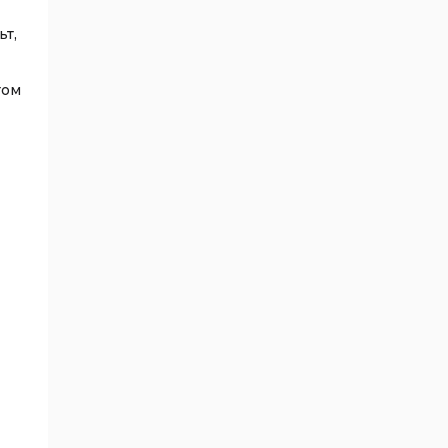
ьт,
том