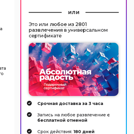
или
Это или
любое из 2801
а
развлечения
в универсальном
сертификате
ата
го
Срочная доставка за 3 часа
Запись на любое развлечение
с
бесплатной отменой
Cрок действия:
180 дней