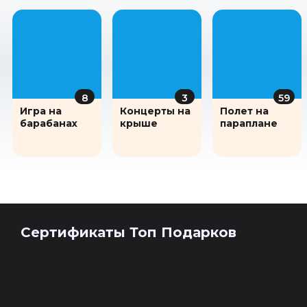
развлечение. Вы не только не пожалеете, но
и откроете для себя новый интересный вид
увлечения, с которым захочется
познакомиться поближе и поподробнее )))
8
3
59
Игра на
Концерты на
Полет на
барабанах
крыше
параплане
Сертификаты Топ Подарков