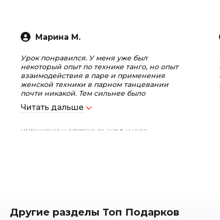
Марина М.
Урок понравился. У меня уже был
некоторый опыт по технике танго, но опыт
взаимодействия в паре и применения
женской техники в парном танцевании
почти никакой. Тем сильнее было
впечатление от урока. Особое спасибо
Читать дальше
преподавателю Евгению. Он был очень
внимательный, отлично объяснил
принципы взаимодействия в паре,
отработал каждый элемент по отдельности и
в заключительной части урока удалось
станцевать импровизацию из всех
изученных элементов ) Удовольствие от
урока можно сравнить с радостью от
полученного подарка, о котором вы долго
мечтали ) Даже если вы ни разу не
пробовали танцевать танго и вообще не
чувствуете (как вам кажется) склонности к
Другие разделы Топ Подарков
танцам, обязательно попробуйте это