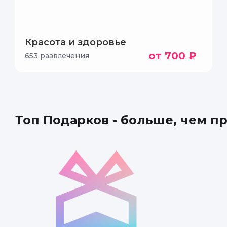
Красота и здоровье
от 700 ₽
653 развлечения
Диана
Я в восторге от п
информации и тепе
Топ Подарков - больше, чем п
Инструктор делилс
интересно познак
Спасибо организат
Родион