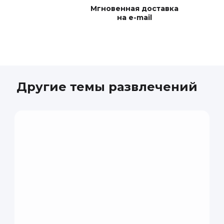
Владислава
Мгновенная доставка
на e-mail
Мы с мужем посети
познавательно. Мы
творческих людей!
Другие темы развлечений
Раиса
Это было удивител
средства. Я вперв
был очень терпели
процессе изготовл
вернемся, чтобы п