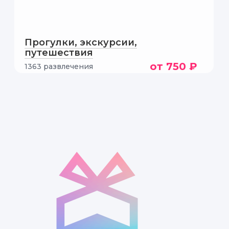
Прогулки, экскурсии,
путешествия
от 750 ₽
1363 развлечения
ила массу полезной
 ухода за кожей.
оцесса. Было
ть с ароматами.