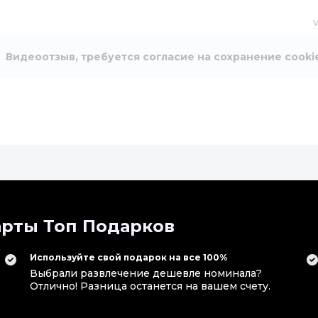
Видеоотзыв, требуется согласие на сохранение cooki
рты Топ Подарков
Используйте свой подарок на все 100%
 девочек! Приобрела сертификат на мастер-класс по изго
Выбрали развлечение дешевле номинала?
делала и себе. Все очень понравилось. Девушка-ведущая оч
Отлично! Разница останется на вашем счету.
ясняла, была вежливой. Остались довольны своими помада