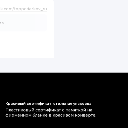
vk.com/toppodarkov_ru
es
Красивый сертификат, стильная упаковка
товлению помады для
Пластиковый сертификат с памяткой на
ень хорошо и
фирменном бланке в красивом конверте.
ми ))