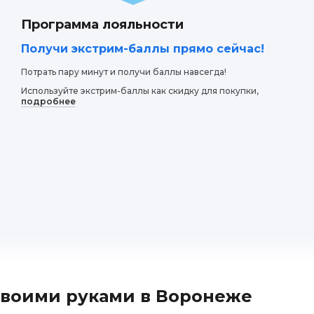
Программа лояльности
Получи экстрим-баллы прямо сейчас!
Потрать пару минут и получи баллы навсегда!
Используйте экстрим-баллы как скидку для покупки,
подробнее
ния косметики был увлекателен и познавательный. Мне п
едиентах и их свойствах. Инструктор был профессиональ
Полученная косметика оказалась качественной и приятной 
пыт для любителей красоты и рукоделия.
своими руками в Воронеже