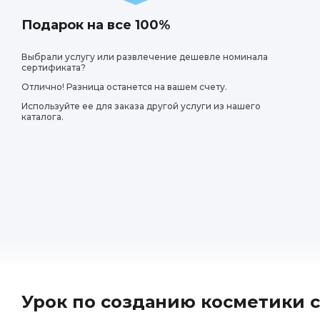
Подарок на все 100%
Выбрали услугу или развлечение дешевле номинала
сертификата?
Лариса
Отлично! Разница останется на вашем счету.
Используйте ее для заказа другой услуги из нашего
каталога.
Процесс изготовле
о различных ингр
помогал во всем. 
Рекомендую этот о
Люба
Урок по созданию косметики 