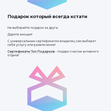
Я и мой ребенок п
процесса смешива
Подарок который всегда кстати
активно участвова
косметические сре
Не выбирайте подарок за друга.
Дарите эмоции!
С универсальным сертификатом владелец сам выберет
себе услугу или развлечение!
Сертификаты Топ Подарков
- подари счастье активного
отдыха!
Евдокия
Мне очень понрави
интересного о нат
душистые скрабы 
здорово провести 
только меня, но и 