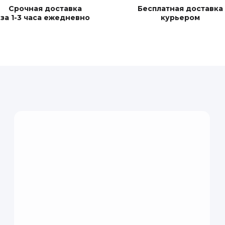
Срочная доставка
Бесплатная доставка
за 1-3 часа ежедневно
курьером
ли мастер-класс по изготовлению косметики. Было очень 
 научились делать гидролаты, кремы и масла для тела. От
ьное занятие! Мы с мужем научились делать свои собств
ые попробовала создать губную помаду, а муж - увлажняющ
в и подсказывал, если что-то не получалось. Было интерес
ения косметики и видеть результат своего труда. Мы обяз
опробовать другие виды продукции!