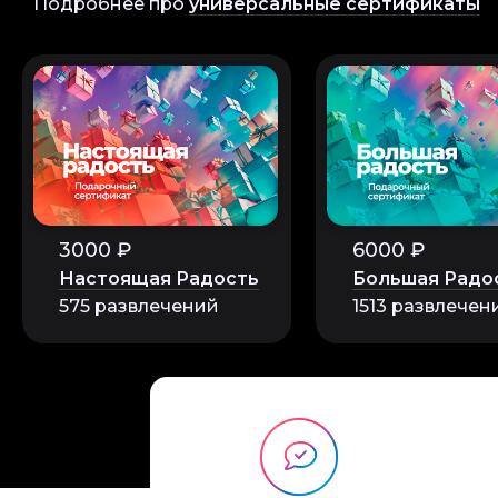
Подробнее про
универсальные сертификаты
Алиса
3000 ₽
6000 ₽
Это было удивител
косметики. Инстр
Настоящая Радость
Большая Радо
сделать свои собс
575 развлечений
1513 развлечен
интересуется крас