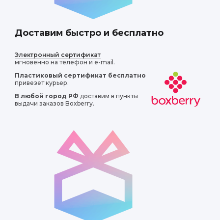
 в восторге от
и были увлечены и
Доставим быстро и бесплатно
твенные
Электронный сертификат
мгновенно на телефон и e-mail.
Пластиковый сертификат
бесплатно
привезет курьер.
В любой город РФ
доставим в пункты
выдачи заказов Boxberry.
Я узнала много
. Мы сделали с мужем
их условиях. Было
ы порадовали не