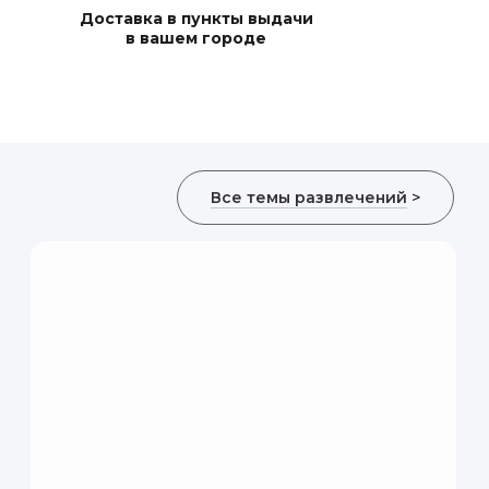
Доставка в пункты выдачи
в вашем городе
увлекательно и
личное занятие для
Все темы развлечений
>
енные косметические
ий крем. Инструктор
но узнавать о
ательно еще