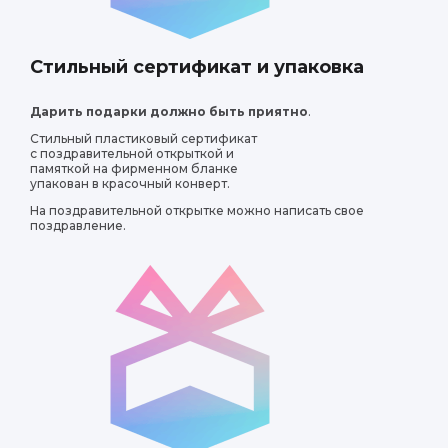
осетили мастер-класс по изготовлению косметики. Мы были
ния ингредиентов и создания уникальных продуктов. Дет
Стильный сертификат и упаковка
ли в каждом этапе работы. В конце мы получили свои собс
дства, которыми теперь пользуемся с удовольствием.
Дарить подарки должно быть приятно
.
Стильный пластиковый сертификат
с поздравительной открыткой и
памяткой на фирменном бланке
упакован в красочный конверт.
На поздравительной открытке можно написать свое
поздравление.
лось посетить мастер-класс по изготовлению косметики. 
уральных ингредиентах и их полезных свойствах для кожи
и увлажняющие масла, которые потом применили в домашн
время в творческой атмосфере, а результаты нашей работ
моего мужа.