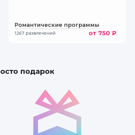
Романтические программы
от 750 ₽
1267 развлечений
осещения мастер-класса по изготовлению косметики! Получ
рь уверена, что смогу создавать уникальные продукты для
росто подарок
я ценными советами и подробно объяснял каждый этап пр
омиться с различными ингредиентами и экспериментирова
орам за такой увлекательный опыт!