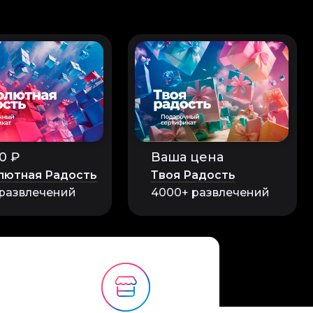
0 ₽
Ваша цена
оцессе изготовления
це мы даже смогли
лютная Радость
Твоя Радость
ние для всех, кто
 развлечений
4000+ развлечений