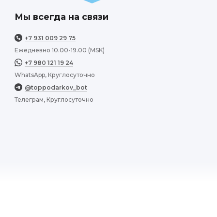
Мы всегда на связи
+7 931 009 29 75
Ежедневно 10.00-19.00 (MSK)
+7 980 121 19 24
WhatsApp, Круглосуточно
онравилось узнавать
@toppodarkov_bot
ным и дружелюбным,
Телеграм, Круглосуточно
на ощупь.