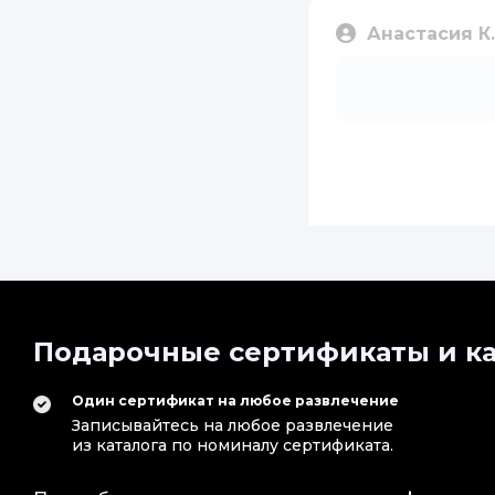
Анастасия К.
Подарочные сертификаты и ка
Анастасия
Один сертификат на любое развлечение
Записывайтесь на любое развлечение
Хорошее место для
из каталога по номиналу сертификата.
дочери, в итоге с
доходчиво все объ