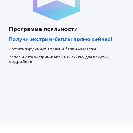
ии с детьми - впечатления просто потрясающие! Ребенок 
 мыла своими руками. В конце мы получили оригинальное 
рали домой. Рекомендую всем с детьми посетить это меро
Программа лояльности
Получи экстрим-баллы прямо сейчас!
Потрать пару минут и получи баллы навсегда!
Используйте экстрим-баллы как скидку для покупки,
подробнее
етей было увлекательным и познавательным занятием. Де
цессе создания своего мыла. Инструкторы были очень тер
В конце мероприятия дети радостно унесли домой свои с
е мыльные изделия.