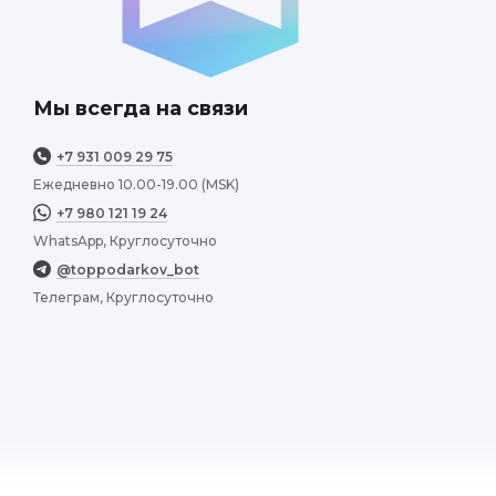
в восторге от
мыло, которое с
приятие!
Мы всегда на связи
+7 931 009 29 75
Ежедневно 10.00-19.00 (MSK)
+7 980 121 19 24
WhatsApp, Круглосуточно
@toppodarkov_bot
Телеграм, Круглосуточно
ти с удовольствием
пеливы и помогали
обственные