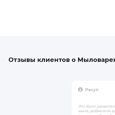
Отзывы клиентов о Мыловаре
Расул
Это было удивител
мыла, добавляли р