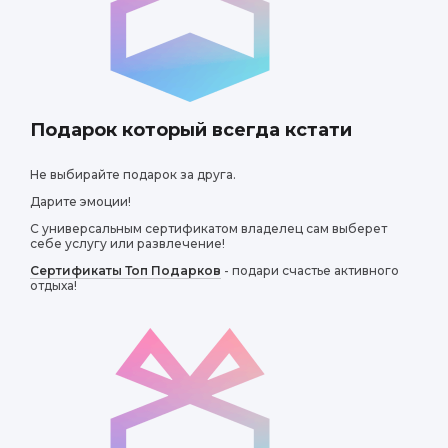
Подарок который всегда кстати
Алик
Не выбирайте подарок за друга.
Дарите эмоции!
Все участники был
креативность и уч
С универсальным сертификатом владелец сам выберет
себе услугу или развлечение!
Сертификаты Топ Подарков
- подари счастье активного
отдыха!
Ляман