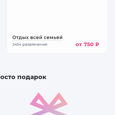
льное занятие, где мы узнали много интересного о процес
 работать с детьми. Мне все понравилось.
Отдых всей семьей
от 750 ₽
2454 развлечения
росто подарок
влекательно! Ребенок был в восторге от экспериментов с 