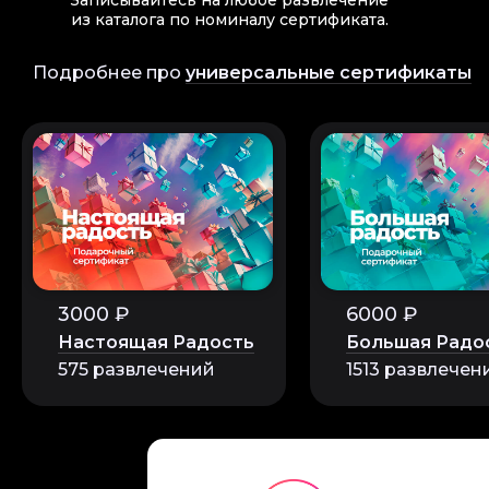
Записывайтесь на любое развлечение
из каталога по номиналу сертификата.
Инна
Подробнее про
универсальные сертификаты
Дети с огромным 
процесс. В конце 
Обязательно поре
3000 ₽
6000 ₽
Настоящая Радость
Большая Радо
Лука
575 развлечений
1513 развлечен
Посещение мылова
самостоятельно со
свое уникальное м
возможность не то