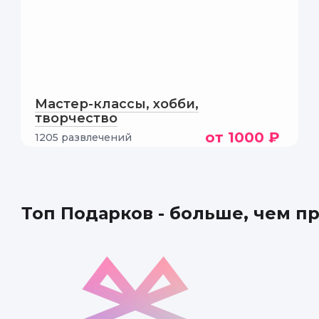
Инна Т.
Это было увлекате
мыла. Мастер умеет
Мастер-классы, хобби,
творчество
от 1000 ₽
1205 развлечений
Топ Подарков - больше, чем п
Майя
Было невероятно у