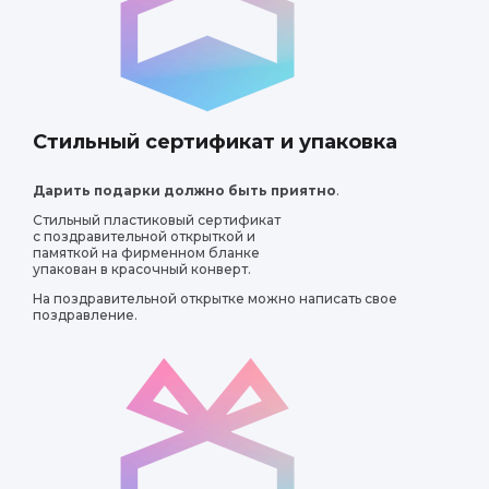
Стильный сертификат и упаковка
Дарить подарки должно быть приятно
.
Стильный пластиковый сертификат
и в восторге от результатов! Было здорово наблюдать, как
с поздравительной открыткой и
атся новому. Хорошее развлечение для детского праздника
памяткой на фирменном бланке
упакован в красочный конверт.
На поздравительной открытке можно написать свое
поздравление.