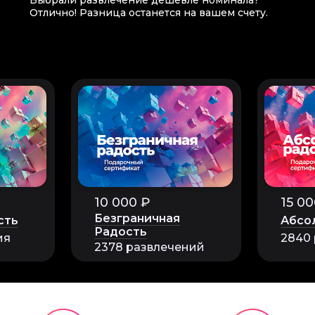
Выбрали развлечение дешевле номинала?
Отлично! Разница останется на вашем счету.
интересом создавали свои мыльные шедевры. Мастер помо
мы получили не только красивое мыло, но и массу положит
комендую это развлечение друзьям!
10 000 ₽
15 00
Безграничная
сть
Абсо
Радость
ия
2840
2378 развлечений
рения для детей было увлекательным и познавательным о
здать свое мыло, выбрав аромат и форму. В конце каждый 
ыло, которое можно использовать дома или подарить близ
лько развлечься, но и научить детей новому ремеслу.