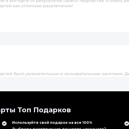
ли в восторге от результатов своего творчества. Я очень 
етей как отличное развлечение!
етей было увлекательным и познавательным занятием. Д
оздания мыла и активно участвовали во всех этапах. Им н
добавки, чтобы создать уникальное мыло. В конце каждый 
 которое можно было забрать домой как приятный сувенир
рты Топ Подарков
Используйте свой подарок на все 100%