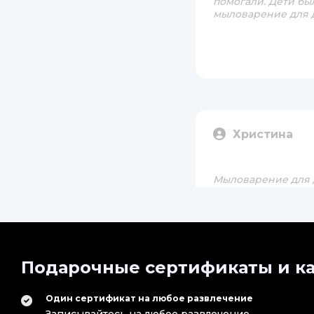
помогали. Дети бы
мыловарение для д
Христина
Мыловарение для д
изучали процесс с
разные ароматы и 
собственное мыло,
Подарочные сертификаты и ка
Один сертификат на любое развлечение