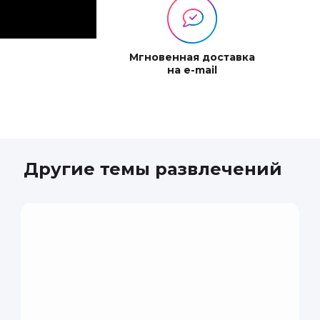
Мгновенная доставка
на e-mail
Раиса
Ребенок был в вос
Другие темы развлечений
для детей.