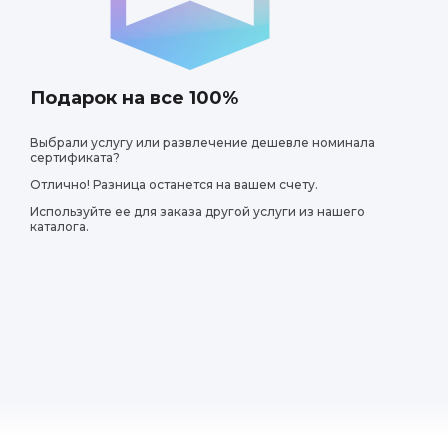
Были на мыловарен
процесса создания
удовольствием заб
Подарок на все 100%
Выбрали услугу или развлечение дешевле номинала
сертификата?
Отлично! Разница останется на вашем счету.
Используйте ее для заказа другой услуги из нашего
каталога.
Хабиб
Мыловарение для д
участвовали в про
каждому ребенку. 
ароматизированны