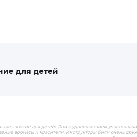
ние для детей
ьное занятие для детей! Они с удовольствием участвовали
азные ароматы и красители. Инструкторы были очень др