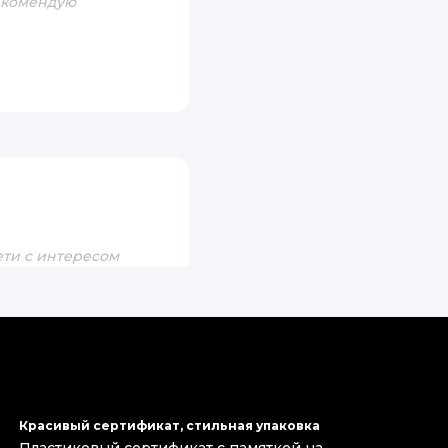
рекомендую
ети с интересом
равилось смешивать
получил свое
.
Красивый сертификат, стильная упаковка