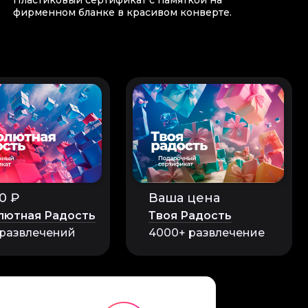
Пластиковый сертификат с памяткой на
фирменном бланке в красивом конверте.
гала каждому освоить
ельных впечатлений.
0 ₽
Ваша цена
лютная Радость
Твоя Радость
 развлечений
4000+ развлечение
пытом. Дети смогли
участник получил
ким. Это отличная