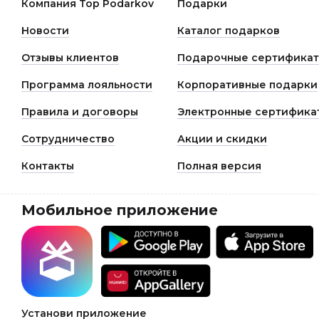
замечания, высказанные в том числе в видео отзыва о
Компания Top Podarkov
Подарки
ТопПодарков. Обратная связь помогает нам улучшать
качество работы и сервиса.
Новости
Каталог подарков
Отзывы клиентов
Подарочные сертифика
Программа лояльности
Корпоративные подарки
Правила и договоры
Электронные сертифика
Сотрудничество
Акции и скидки
Контакты
Полная версия
Мобильное приложение
Установи приложение