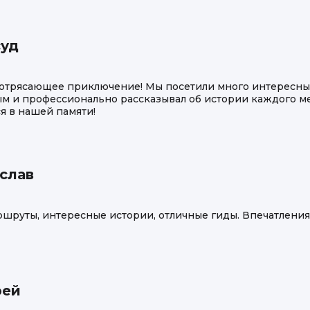
суд
потрясающее приключение! Мы посетили много интересных
ым и профессионально рассказывал об истории каждого м
ся в нашей памяти!
слав
аршруты, интересные истории, отличные гиды. Впечатлен
рей