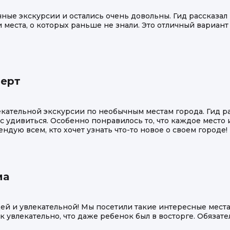
ые экскурсии и остались очень довольны. Гид рассказал
 места, о которых раньше не знали. Это отличный вариант
берт
екательной экскурсии по необычным местам города. Гид р
ас удивиться. Особенно понравилось то, что каждое мест
дую всем, кто хочет узнать что-то новое о своем городе!
ма
й и увлекательной! Мы посетили такие интересные места
ак увлекательно, что даже ребенок был в восторге. Обяза