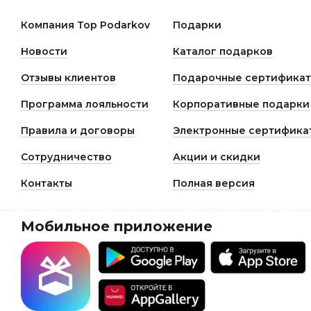
клиентов и всегда готовы выслушать их мнения и
замечания, высказанные в том числе в видео отзыва о
Компания Top Podarkov
Подарки
ТопПодарков. Обратная связь помогает нам улучшать
качество работы и сервиса.
Новости
Каталог подарков
Отзывы клиентов
Подарочные сертифика
Программа лояльности
Корпоративные подарки
Правила и договоры
Электронные сертифика
Сотрудничество
Акции и скидки
Контакты
Полная версия
Мобильное приложение