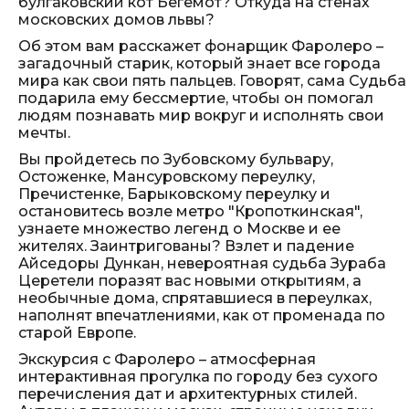
булгаковский кот Бегемот? Откуда на стенах
московских домов львы?
Об этом вам расскажет фонарщик Фаролеро –
загадочный старик, который знает все города
мира как свои пять пальцев. Говорят, сама Судьба
подарила ему бессмертие, чтобы он помогал
людям познавать мир вокруг и исполнять свои
мечты.
Вы пройдетесь по Зубовскому бульвару,
Остоженке, Мансуровскому переулку,
Пречистенке, Барыковскому переулку и
остановитесь возле метро "Кропоткинская",
узнаете множество легенд о Москве и ее
жителях. Заинтригованы? Взлет и падение
Айседоры Дункан, невероятная судьба Зураба
Церетели поразят вас новыми открытиям, а
необычные дома, спрятавшиеся в переулках,
наполнят впечатлениями, как от променада по
старой Европе.
Экскурсия с Фаролеро – атмосферная
интерактивная прогулка по городу без сухого
перечисления дат и архитектурных стилей.