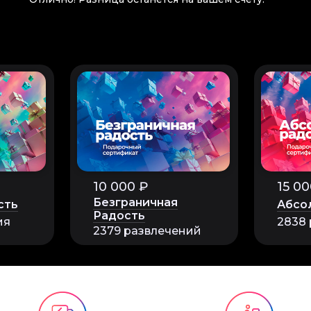
10 000 ₽
15 00
Безграничная
сть
Абсо
Радость
ия
2838
2379 развлечений