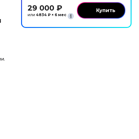
29 000 ₽
или
4834 ₽ × 6 мес
в
и.