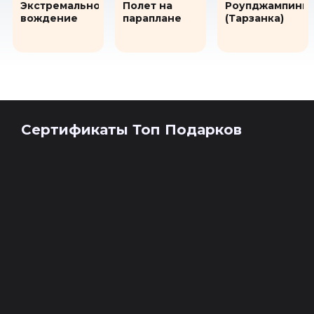
Экстремальное
Полет на
Роупджампинг
вождение
параплане
(Тарзанка)
Сертификаты Топ Подарков