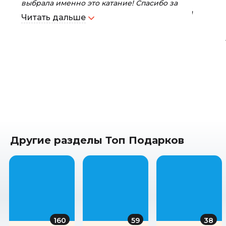
выбрала именно это катание! Спасибо за
организацию экстремального отдыха! Все на
Читать дальше
высшем уровне!
Другие разделы Топ Подарков
160
59
38