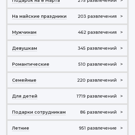
Подарок на 8 Марта
275 развлечений >
На майские праздники
203 развлечения >
Мужчинам
462 развлечения >
Девушкам
345 развлечений >
Романтические
510 развлечений >
Семейные
220 развлечений >
Для детей
1719 развлечений >
Подарки сотрудникам
86 развлечений >
Летние
951 развлечение >