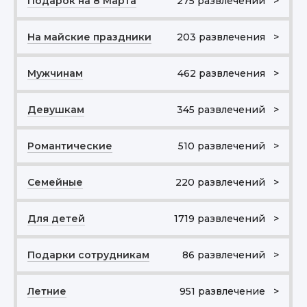
Подарок на 8 Марта
275 развлечений >
На майские праздники
203 развлечения >
Мужчинам
462 развлечения >
Девушкам
345 развлечений >
Романтические
510 развлечений >
Семейные
220 развлечений >
Для детей
1719 развлечений >
Подарки сотрудникам
86 развлечений >
Летние
951 развлечение >