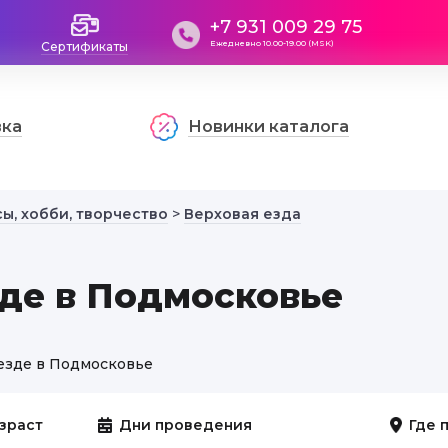
+7 931 009 29 75
Ежедневно 10.00-19.00 (MSK)
Сертификаты
вка
Новинки каталога
ы, хобби, творчество
>
Верховая езда
зде в Подмосковье
езде в Подмосковье
зраст
Дни проведения
Где 