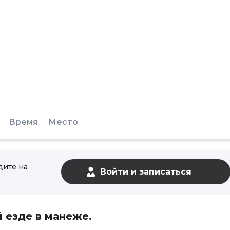
Время
Место
дите на
 езде в манеже.