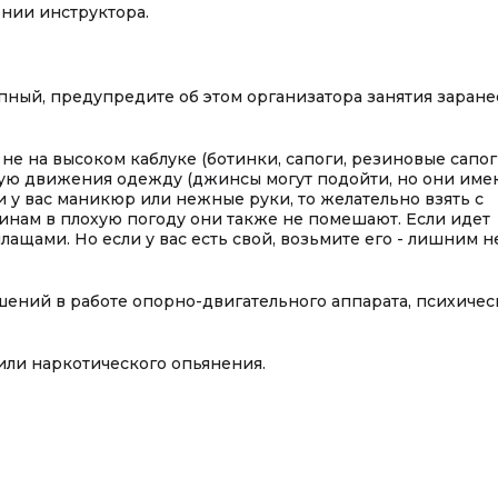
ении инструктора.
пный, предупредите об этом организатора занятия заране
не на высоком каблуке (ботинки, сапоги, резиновые сапо
щую движения одежду (джинсы могут подойти, но они име
и у вас маникюр или нежные руки, то желательно взять с
инам в плохую погоду они также не помешают. Если идет
ащами. Но если у вас есть свой, возьмите его - лишним н
шений в работе опорно-двигательного аппарата, психичес
или наркотического опьянения.