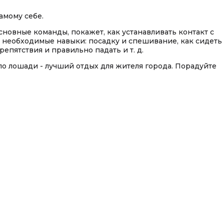
амому себе.
сновные команды, покажет, как устанавливать контакт с
е необходимые навыки: посадку и спешивание, как сидеть
епятствия и правильно падать и т. д.
ло лошади - лучший отдых для жителя города. Порадуйте