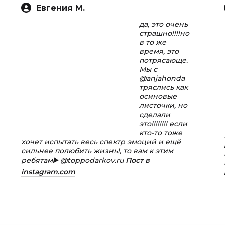
Евгения М.
да, это очень
страшно!!!!но
в то же
время, это
потрясающе.
Мы с
@anjahonda
тряслись как
осиновые
листочки, но
сделали
это!!!!!!!! если
кто-то тоже
хочет испытать весь спектр эмоций и ещё
сильнее полюбить жизнь!, то вам к этим
ребятам▶️ @toppodarkov.ru
Пост в
instagram.com