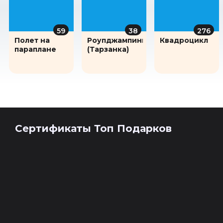
59
38
276
Полет на
Роупджампинг
Квадроцикл
параплане
(Тарзанка)
Сертификаты Топ Подарков