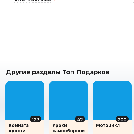
Самое важное — вовремя понять, когда не
стоит геройствовать и пора убегать. А если
противник сильнее, то не пытаться
мериться силой, а действовать умнее:
отвлечь, выиграть несколько секунд и уйти.
Понравилось, что на занятии не создают
ложного ощущения всемогущества.
Наоборот, очень спокойно объясняют, где
приемы действительно работают, а где
лучшая тактика — не вступать в бой. Спасибо
Максиму за понятное, профессиональное и
очень практичное занятие - прекрасный
внимательный тренер и просто
Другие разделы Топ Подарков
располагающий к себе человек. После
тренировки чувствуешь себя не
«супергероем», а человеком, который лучше
понимает, как действовать в сложной
ситуации. И, кажется, это гораздо ценнее.
127
42
200
Комната
Уроки
Мотоцикл
ярости
самообороны