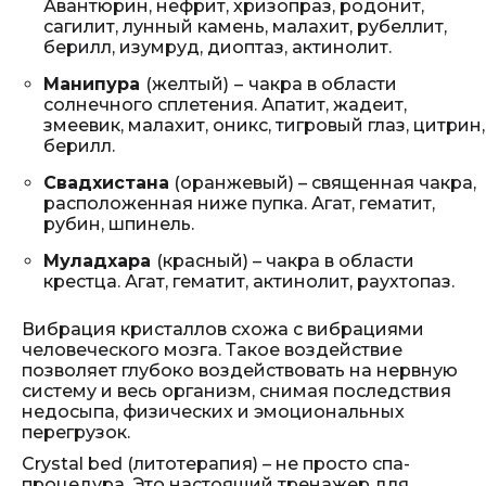
Авантюрин, нефрит, хризопраз, родонит,
сагилит, лунный камень, малахит, рубеллит,
берилл, изумруд, диоптаз, актинолит.
Манипура
(желтый)
–
чакра в области
солнечного сплетения. Апатит, жадеит,
змеевик, малахит, оникс, тигровый глаз, цитрин,
берилл.
Свадхистана
(оранжевый) – священная чакра,
расположенная ниже пупка. Агат, гематит,
рубин, шпинель.
Муладхара
(красный) – чакра в области
крестца. Агат, гематит, актинолит, раухтопаз.
Вибрация кристаллов схожа с вибрациями
человеческого мозга. Такое воздействие
позволяет глубоко воздействовать на нервную
систему и весь организм, снимая последствия
недосыпа, физических и эмоциональных
перегрузок.
Crystal bed (литотерапия) – не просто спа-
процедура. Это настоящий тренажер для