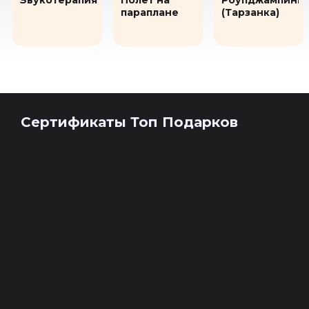
Звукотерапия
Полет на
Роупджампинг
параплане
(Тарзанка)
Сертификаты Топ Подарков