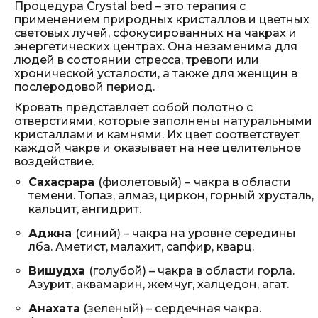
Процедура Crystal bed – это терапия с
применением природных кристаллов и цветных
световых лучей, сфокусированных на чакрах и
энергетических центрах. Она незаменима для
людей в состоянии стресса, тревоги или
хронической усталости, а также для женщин в
послеродовой период.
Кровать представляет собой полотно с
отверстиями, которые заполнены натуральными
кристаллами и камнями. Их цвет соответствует
каждой чакре и оказывает на нее целительное
воздействие.
Сахасрара
(фиолетовый) –
чакра в области
темени. Топаз, алмаз, циркон, горный хрусталь,
кальцит, ангидрит.
Аджна
(синий) – чакра на уровне середины
лба. Аметист, малахит, сапфир, кварц.
Вишудха
(голубой) – чакра в области горла.
Азурит, аквамарин, жемчуг, халцедон, агат.
Анахата
(зеленый) – сердечная чакра.