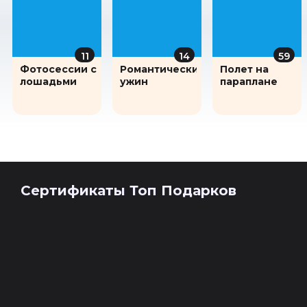
11
14
59
Фотосессии с
Романтический
Полет на
лошадьми
ужин
параплане
Сертификаты Топ Подарков