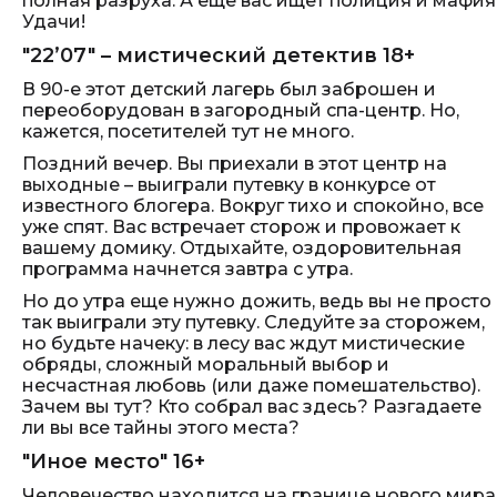
полная разруха. А еще вас ищет полиция и мафия
Удачи!
"22’07" – мистический детектив 18+
В 90-е этот детский лагерь был заброшен и
переоборудован в загородный спа-центр. Но,
кажется, посетителей тут не много.
Поздний вечер. Вы приехали в этот центр на
выходные – выиграли путевку в конкурсе от
известного блогера. Вокруг тихо и спокойно, все
уже спят. Вас встречает сторож и провожает к
вашему домику. Отдыхайте, оздоровительная
программа начнется завтра с утра.
Но до утра еще нужно дожить, ведь вы не просто
так выиграли эту путевку. Следуйте за сторожем,
но будьте начеку: в лесу вас ждут мистические
обряды, сложный моральный выбор и
несчастная любовь (или даже помешательство).
Зачем вы тут? Кто собрал вас здесь? Разгадаете
ли вы все тайны этого места?
"Иное место" 16+
Человечество находится на границе нового мира