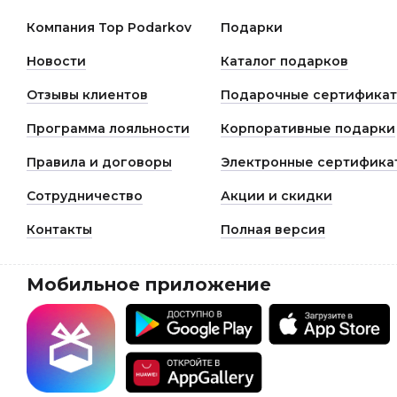
клиентов и всегда готовы выслушать их мнения и
замечания, высказанные в том числе в видео отзыва о
Компания Top Podarkov
Подарки
ТопПодарков. Обратная связь помогает нам улучшать
качество работы и сервиса.
Новости
Каталог подарков
Отзывы клиентов
Подарочные сертифика
Программа лояльности
Корпоративные подарки
Правила и договоры
Электронные сертифика
Сотрудничество
Акции и скидки
Контакты
Полная версия
Мобильное приложение