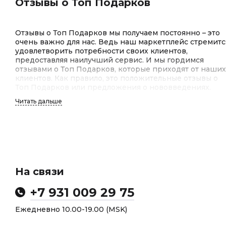
Отзывы о Топ Подарков
Отзывы о Топ Подарков мы получаем постоянно – это
очень важно для нас. Ведь наш маркетплейс стремитс
удовлетворить потребности своих клиентов,
предоставляя наилучший сервис. И мы гордимся
отзывами о Топ Подарков, которые приходят от наших
клиентов. Как правило, это положительные отзывы о
Топ Подарков или предложения о нововведениях.
Читать дальше
Отзывы клиентов о Топ Подарков
Отзывы клиентов о Топ Подарков – это для нас
важнейший индикатор качества работы. Мы гордимся
тем, что среди отзывов клиентов о Топ Подарков
На связи
преобладают положительные. Покупатели отмечают
высокое качество сервиса и услуг. “У вас такой
+7 931 009 29 75
широкий ассортимент!” и “Буду заказывать еще!” – эти
фразы тоже часто звучат в отзывах клиентов о Топ
Ежедневно 10.00-19.00 (MSK)
Подарков.