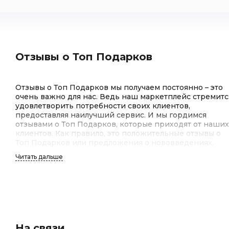
Отзывы о Топ Подарков
Отзывы о Топ Подарков мы получаем постоянно – это
очень важно для нас. Ведь наш маркетплейс стремитс
удовлетворить потребности своих клиентов,
предоставляя наилучший сервис. И мы гордимся
отзывами о Топ Подарков, которые приходят от наших
клиентов. Как правило, это положительные отзывы о
Топ Подарков или предложения о нововведениях.
Читать дальше
Отзывы клиентов о Топ Подарков
Отзывы клиентов о Топ Подарков – это для нас
важнейший индикатор качества работы. Мы гордимся
тем, что среди отзывов клиентов о Топ Подарков
На связи