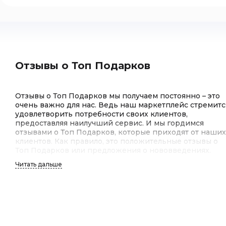
Отзывы о Топ Подарков
Отзывы о Топ Подарков мы получаем постоянно – это
очень важно для нас. Ведь наш маркетплейс стремитс
удовлетворить потребности своих клиентов,
предоставляя наилучший сервис. И мы гордимся
отзывами о Топ Подарков, которые приходят от наших
клиентов. Как правило, это положительные отзывы о
Топ Подарков или предложения о нововведениях.
Читать дальше
Отзывы клиентов о Топ Подарков
Отзывы клиентов о Топ Подарков – это для нас
важнейший индикатор качества работы. Мы гордимся