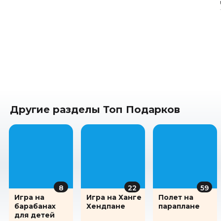
Другие разделы Топ Подарков
8
22
59
Игра на
Игра на Ханге
Полет на
барабанах
Хендпане
параплане
для детей