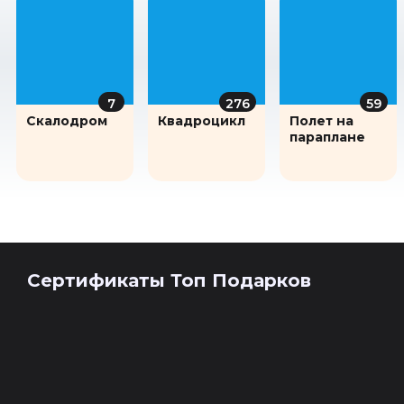
7
276
59
Скалодром
Квадроцикл
Полет на
параплане
Сертификаты Топ Подарков