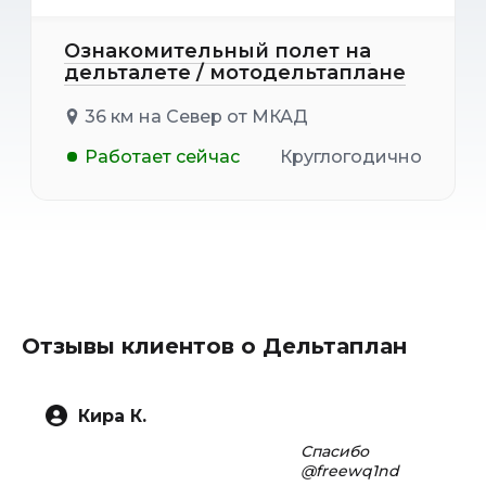
Ознакомительный полет на
дельталете / мотодельтаплане
36 км на Север от МКАД
Работает сейчас
Круглогодично
Отзывы клиентов о Дельтаплан
Кира К.
Спасибо
@freewq1nd