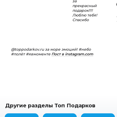
за
прекрасный
подарок!!!!
Люблю тебя!
Спасибо
@toppodarkov.ru за море эмоций! #небо
#полёт #явмоменте
Пост в instagram.com
Другие разделы Топ Подарков