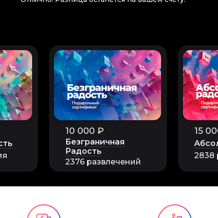
10 000 ₽
15 00
Безграничная
сть
Абсо
Радость
ия
2838
2376 развлечений