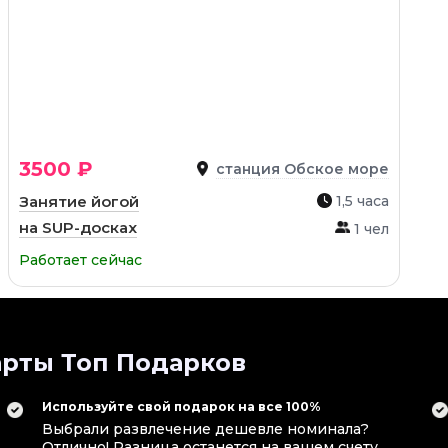
3500 ₽
станция Обское море
Занятие йогой
1,5 часа
на SUP-досках
1 чел
Работает сейчас
рты Топ Подарков
Используйте свой подарок на все 100%
Выбрали развлечение дешевле номинала?
Отлично! Разница останется на вашем счету.